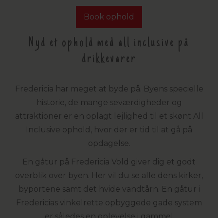
Book ophold
Nyd et ophold med all inclusive på
drikkevarer
Fredericia har meget at byde på. Byens specielle
historie, de mange seværdigheder og
attraktioner er en oplagt lejlighed til et skønt All
Inclusive ophold, hvor der er tid til at gå på
opdagelse.
En gåtur på Fredericia Vold giver dig et godt
overblik over byen. Her vil du se alle dens kirker,
byportene samt det hvide vandtårn. En gåtur i
Fredericias vinkelrette opbyggede gade system
er således en oplevelse i gammel