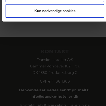
Kun nødvendige cookies
KONTAKT
Danske Hoteller A/S
Gammel Kongevej 102, 1. th.
DK 1850 Frederiksberg C
CVR-nr. 13611300
Henvendelser bedes sendt pr. mail til
info@
danske-hoteller.dk
Kontakt Salg & Marketing, Hjallerup på