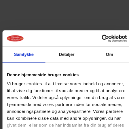
ONLINE BOOKING
Samtykke
Detaljer
Om
IKKE MULIGT
PÅ DEN VALGTE
Denne hjemmeside bruger cookies
Vi bruger cookies til at tilpasse vores indhold og annoncer,
DATO
til at vise dig funktioner til sociale medier og til at analysere
vores trafik. Vi deler også oplysninger om din brug af vores
Det er ikke muligt at booke online på
hjemmeside med vores partnere inden for sociale medier,
nuværende tidspunkt.
annonceringspartnere og analysepartnere. Vores partnere
kan kombinere disse data med andre oplysninger, du har
Kontakt os for booking og nærmere
givet dem, eller som de har indsamlet fra din brug af deres