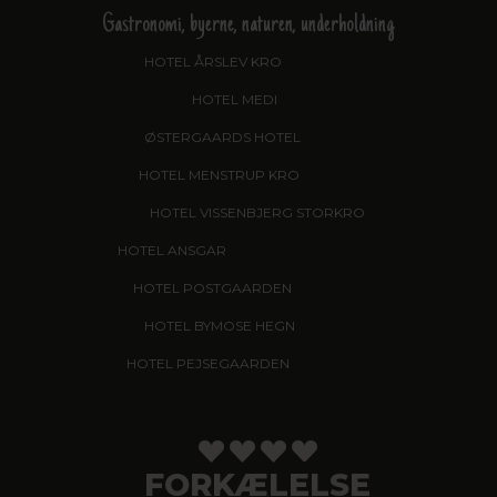
Gastronomi, byerne, naturen, underholdning
HOTEL ÅRSLEV KRO
, BRABRAND
HOTEL MEDI
, IKAST
ØSTERGAARDS HOTEL
, HERNING
HOTEL MENSTRUP KRO
, NÆSTVED
HOTEL VISSENBJERG STORKRO
HOTEL ANSGAR
, GARNI HOTEL, ESBJERG
HOTEL POSTGAARDEN
, FREDERICIA
HOTEL BYMOSE HEGN
, HELSINGE
HOTEL PEJSEGAARDEN
, BRÆDSTRUP
FORKÆLELSE