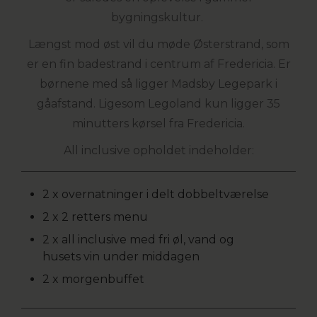
bygningskultur.
Længst mod øst vil du møde Østerstrand, som
er en fin badestrand i centrum af Fredericia. Er
børnene med så ligger Madsby Legepark i
gåafstand. Ligesom Legoland kun ligger 35
minutters kørsel fra Fredericia.
All inclusive opholdet indeholder:
2 x overnatninger i delt dobbeltværelse
2 x 2 retters menu
2 x all inclusive med fri øl, vand og
husets vin under middagen
2 x morgenbuffet