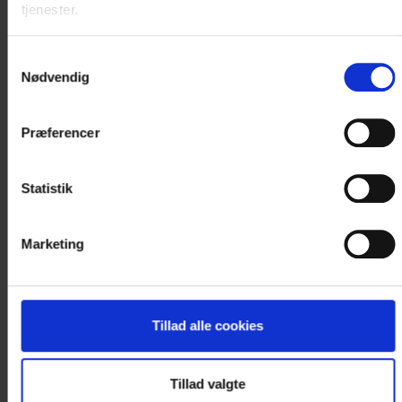
information på +45 7592 1855
tjenester.
eller..
Samtykkevalg
Nødvendig
< VÆLG NY DATO I KALENDEREN
Præferencer
Statistik
Marketing
Tillad alle cookies
Tillad valgte