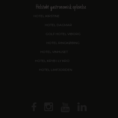
Helstøbt gastronomisk oplevelse
HOTEL KIRSTINE
, NÆSTVED - NYHED!
HOTEL DAGMAR
, RIBE
GOLF HOTEL VIBORG
HOTEL RINGKØBING
HOTEL VINHUSET
, NÆSTVED
HOTEL KRYB I LY KRO
, FREDERICIA
HOTEL LIMFJORDEN
, THISTED