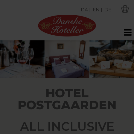
DA |
EN |
DE
M
HOTEL
POSTGAARDEN
ALL INCLUSIVE