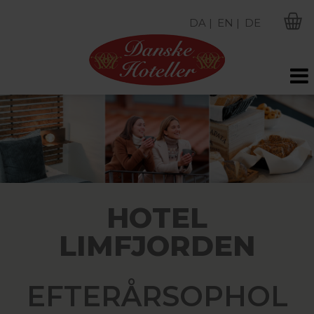
DA |
EN |
DE
M
HOTEL
LIMFJORDEN
EFTERÅRSOPHOL