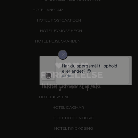
HOTEL ANSGAR
, GARNI HOTEL, ESBJERG
HOTEL POSTGAARDEN
, FREDERICIA
HOTEL BYMOSE HEGN
, HELSINGE
HOTEL PEJSEGAARDEN
, BRÆDSTRUP
FORKÆLELSE
Helstøbt gastronomisk oplevelse
HOTEL KIRSTINE
, NÆSTVED - NYHED!
HOTEL DAGMAR
, RIBE
GOLF HOTEL VIBORG
HOTEL RINGKØBING