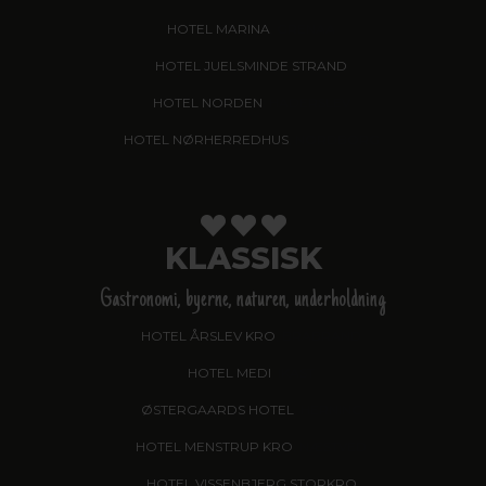
HOTEL MARINA
, GRENAA
HOTEL JUELSMINDE STRAND
HOTEL NORDEN
, HADERSLEV
HOTEL NØRHERREDHUS
, NORDBORG
KLASSISK
Gastronomi, byerne, naturen, underholdning
HOTEL ÅRSLEV KRO
, BRABRAND
HOTEL MEDI
, IKAST
ØSTERGAARDS HOTEL
, HERNING
HOTEL MENSTRUP KRO
, NÆSTVED
HOTEL VISSENBJERG STORKRO