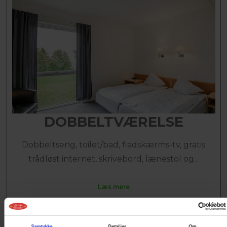
DOBBELTVÆRELSE
Dobbeltseng, toilet/bad, fladskærms-tv, gratis
trådløst internet, skrivebord, lænestol og...
Læs mere
3.098 DKK
Samtykke
Detaljer
Om