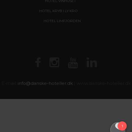
HOTEL VINHUSET
, NÆSTVED
HOTEL KRYB I LY KRO
, FREDERICIA
HOTEL LIMFJORDEN
, THISTED
E-mail:
info@
danske-hoteller.dk
| www.danske-hoteller.dk