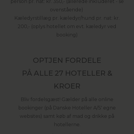
person pr. nat: kr. 350,- (allerede inkluderet - se
ovenstående)
Kæledyrstillæg pr. kæledyr/hund pr. nat: kr.
200,- (oplys hotellet om evt. kæledyr ved
booking)
OPTJEN FORDELE
PÅ ALLE 27 HOTELLER &
KROER
Bliv fordelsgæst! Gælder på alle online
bookinger (på Danske Hoteller A/S' egne
websites) samt køb af mad og drikke på
hotellerne.