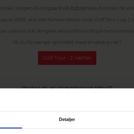
ontakt Jørgen Bundgaard på
jb@
danske-hoteller.dk
elle
august 2026, skal alle henvendelser vedr. Golf Tour 1 og 2 
n opleves lidt længere ekspeditionstid på henvendelsern
Vil du forlænge opholdet med en ekstra nat?
Golf Tour - 2 nætter
Ønsker du et skræddersyet tilbud?
Kontakt vores golfansvarlig Jørgen Bundgaard på:
mail:
jb@
danske-hoteller.dk
eller tlf. 6126 4353
Detaljer
enraa (tillæg 30,-), Aarhus (tillæg 50,-), Aarhus Aadal (t