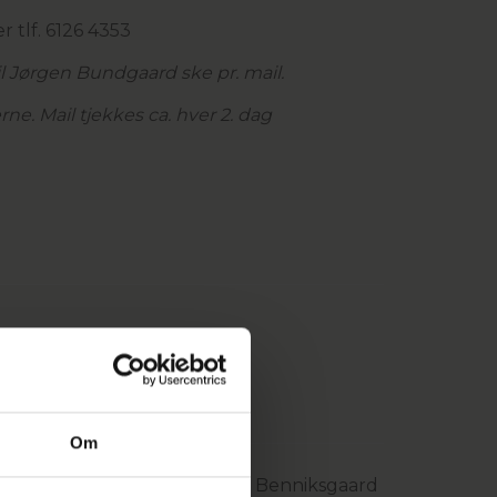
r tlf. 6126 4353
til Jørgen Bundgaard ske pr. mail.
e. Mail tjekkes ca. hver 2. dag
Om
illæg 50,-), Aars, Barløseborg, Benniksgaard