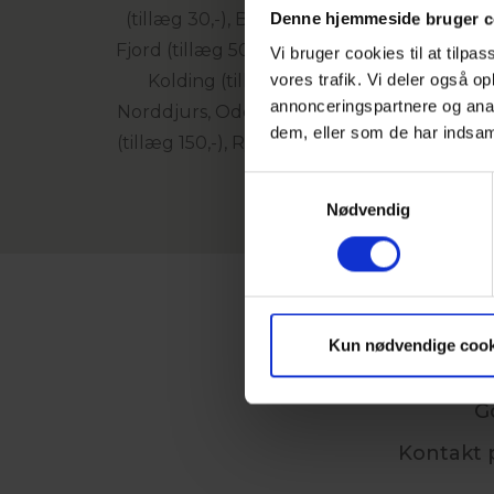
(tillæg 30,-), Brande, Dejbjerg, Ebeltoft
Denne hjemmeside bruger c
Fjord (tillæg 50,-), Holmsland Klit, Holsteb
Vi bruger cookies til at tilpas
Kolding (tillæg 125,-), Langesø (tillæg 
vores trafik. Vi deler også 
annonceringspartnere og anal
Norddjurs, Odense Blommenslyst Golfklub, Od
dem, eller som de har indsaml
(tillæg 150,-), Ry Golf, Silkeborg (tillæg 3
Samtykkevalg
Nødvendig
BO
Kun nødvendige cook
Kontakt
G
Kontakt p