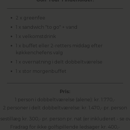
2 x greenfee
1 x sandwich "to go" + vand
1 x velkomstdrink
1 x buffet eller 2-retters middag efter
køkkenchefens valg
1 x overnatning i delt dobbeltværelse
1 x stor morgenbuffet
Pris:
1 person i dobbeltværelse (alene): kr. 1.770,-
2 personer i delt dobbeltværelse: kr. 1.470,- pr. person
estillæg kr. 300,- pr. person pr. nat (er inkluderet - se
Fradrag for ikke golfspillende ledsager kr. 400,-