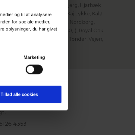
, Hedensted, Herning, Himmelbjerg, Hjarbæk
 Ikast, Jelling, Juelsminde, Kaj Lykke, Kalø,
 medier og til at analysere
g 250,-), Markusminde, Midtfyn, Nordborg,
nden for sociale medier,
e oplysninger, du har givet
Randers Fjord, Ribe (tillæg 50,-), Royal Oak
ønderjyske, Tange Sø, Trehøje, Tønder, Vejen,
Marketing
AKT
Tillad alle cookies
oking af
t.
6126 4353