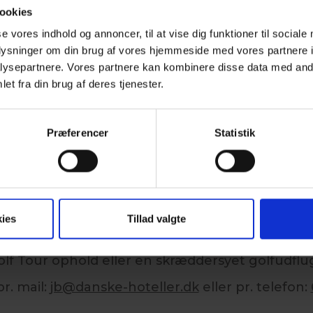
, Fredericia, Give, Grenaa, Gyttegård, Haderslev, Hammel
ookies
ro Storåbanen, Holstebro Skovbanen (tillæg 150,-), Horsens,
se vores indhold og annoncer, til at vise dig funktioner til sociale
75,-), Lillebælt, Lübker (tillæg 500,-), Lyngbygaard (tillæ
oplysninger om din brug af vores hjemmeside med vores partnere i
ysepartnere. Vores partnere kan kombinere disse data med andr
ense Eventyr Golf (tillæg 50,-), Randers (tillæg 50,-), 
et fra din brug af deres tjenester.
00,-), Skanderborg, Skive, Stensballegård, Søhøjlandet, S
Vejle (kun hverdage), Vestfyn (tillæg 50,-), Viborg, Åskov.
Præferencer
Statistik
OKING OG KONT
ies
Tillad valgte
 vores golfansvarlige Jørgen Bundgaard ved bo
olf Tour ophold eller en skræddersyet golfudflug
r. mail:
jb@danske-hoteller.dk
eller pr. telefon: