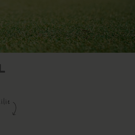
L
ilie