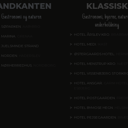
ANDKANTEN
KLASSISK
Gastronomi og naturen
Gastronomi, byerne, natur
underholdning
 SØPARKEN
, AABYBRO
HOTEL ÅRSLEV KRO
, BRABRA
 MARINA
, GRENAA
HOTEL MEDI
, IKAST
 JUELSMINDE STRAND
ØSTERGAARDS HOTEL
, HERN
L NORDEN
, HADERSLEV
HOTEL MENSTRUP KRO
, NÆS
L NØRHERREDHUS
, NORDBORG
HOTEL VISSENBJERG STORKR
HOTEL ANSGAR
, GARNI HOTEL
ESBJERG
HOTEL POSTGAARDEN
, FRED
HOTEL BYMOSE HEGN
, HELSI
HOTEL PEJSEGAARDEN
, BRÆ