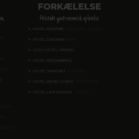
FORKÆLELSE
en,
Helstøbt gastronomisk oplevelse
HOTEL KIRSTINE
, NÆSTVED - NYHED!
ND
HOTEL DAGMAR
, RIBE
GOLF HOTEL VIBORG
ING
HOTEL RINGKØBING
TVED
HOTEL VINHUSET
, NÆSTVED
O
HOTEL KRYB I LY KRO
, FREDERICIA
,
HOTEL LIMFJORDEN
, THISTED
ERICIA
NGE
DSTRUP