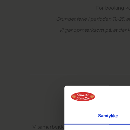
For booking k
Grundet ferie i perioden 11.-25. 
Vi gør opmærksom på, at der ka
Samtykke
Vi samarbejder med flg. 58 golfklubber: Aab