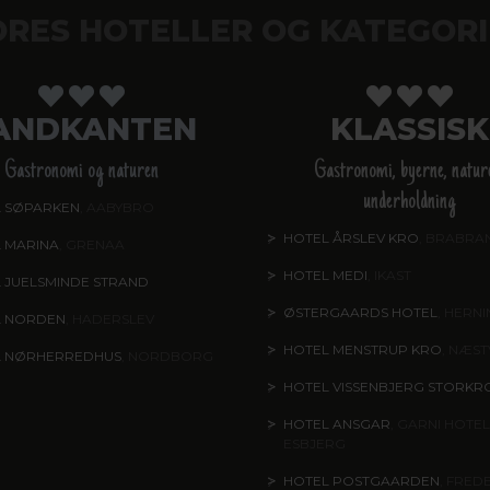
ORES HOTELLER OG KATEGORI
ANDKANTEN
KLASSISK
Gastronomi og naturen
Gastronomi, byerne, natur
underholdning
 SØPARKEN
, AABYBRO
HOTEL ÅRSLEV KRO
, BRABRA
 MARINA
, GRENAA
HOTEL MEDI
, IKAST
 JUELSMINDE STRAND
ØSTERGAARDS HOTEL
, HERN
L NORDEN
, HADERSLEV
HOTEL MENSTRUP KRO
, NÆS
L NØRHERREDHUS
, NORDBORG
HOTEL VISSENBJERG STORKR
HOTEL ANSGAR
, GARNI HOTEL
ESBJERG
HOTEL POSTGAARDEN
, FRED