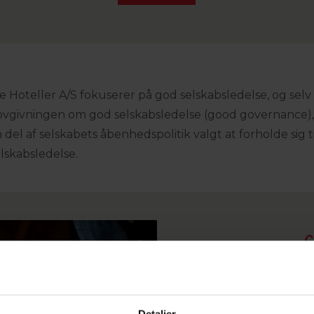
ke Hoteller A/S fokuserer på god selskabsledelse, og se
lovgivningen om god selskabsledelse (good governance)
 del af selskabets åbenhedspolitik valgt at forholde sig
lskabsledelse.
N?
Et 
Detaljer