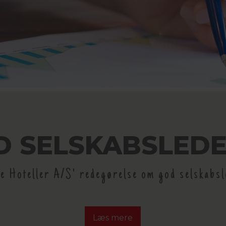
D SELSKABSLEDE
e Hoteller A/S' redegørelse om god selskabsl
Læs mere