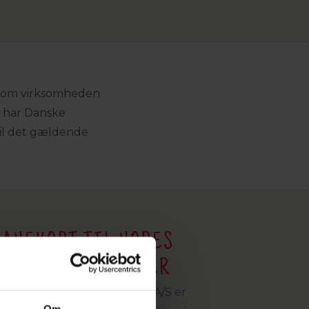
lv om virksomheden
, har Danske
 til det gældende
GAVEKORT TIL VORES
HOTELLER OG KROER
gavekort til Danske Hoteller A/S er
Om