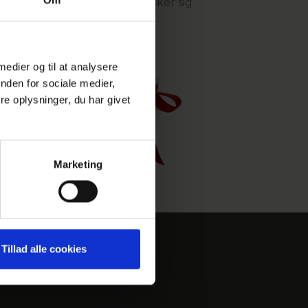
plagte gave til dem, der ønsker sig
hoteloplevelser i Danmark
 medier og til at analysere
nden for sociale medier,
e oplysninger, du har givet
Marketing
Tillad alle cookies
FIND OS