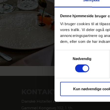
Vi har masser af dejlige
aktuelle ophold lige nu
Denne hjemmeside bruger c
Vi bruger cookies til at tilpas
Se mere her
vores trafik. Vi deler også 
annonceringspartnere og anal
dem, eller som de har indsaml
Samtykkevalg
Nødvendig
Kun nødvendige cook
KONTAKT
Danske Hoteller A/S
Gammel Kongevej 102, 1. th.