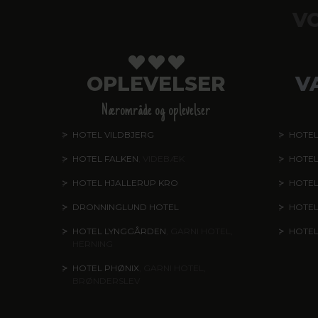
V
OPLEVELSER
V
Nærområde og oplevelser
HOTEL VILDBJERG
HOTEL
HOTEL FALKEN
, VIDEBÆK
HOTEL
HOTEL HJALLERUP KRO
HOTEL
DRONNINGLUND HOTEL
HOTE
HOTEL LYNGGÅRDEN
, GARNI HOTEL,
HOTE
HERNING
HOTEL PHØNIX
, GARNI HOTEL,
BRØNDERSLEV