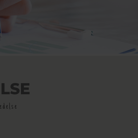
LSE
edelse