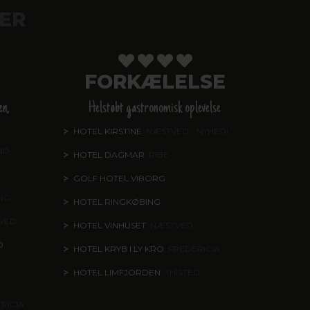
ER
FORKÆLELSE
en,
Helstøbt gastronomisk oplevelse
HOTEL KIRSTINE
, NÆSTVED - NYHED!
ND
HOTEL DAGMAR
, RIBE
GOLF HOTEL VIBORG
ING
HOTEL RINGKØBING
TVED
HOTEL VINHUSET
, NÆSTVED
O
HOTEL KRYB I LY KRO
, FREDERICIA
,
HOTEL LIMFJORDEN
, THISTED
ERICIA