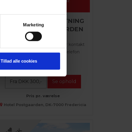
KUN FOR DANSKE HOTELLER
AKTIONÆR
AKTIONÆR OVERNATNING
Marketing
PÅ HOTEL POSTGAARDEN
Book online her på siden
eller kontakt
hotellet direkte pr. mail eller telefon
Tillad alle cookies
Bemærk!...
Fra DKK 300,-
Se ophold
Pris pr. værelse
Hotel Postgaarden, DK-7000 Fredericia