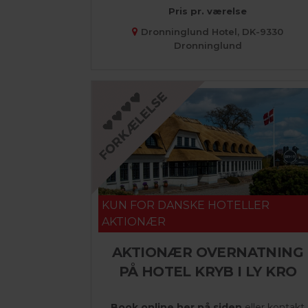
Pris pr. værelse
Dronninglund Hotel, DK-9330
Dronninglund
KUN FOR DANSKE HOTELLER
AKTIONÆR
AKTIONÆR OVERNATNING
PÅ HOTEL KRYB I LY KRO
Book online her på siden
eller kontakt