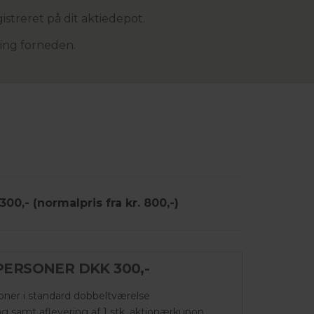
istreret på dit aktiedepot.
ing forneden.
00,- (normalpris fra kr. 800,-)
PERSONER DKK 300,-
oner i standard dobbeltværelse
ing samt aflevering af 1 stk. aktionærkupon