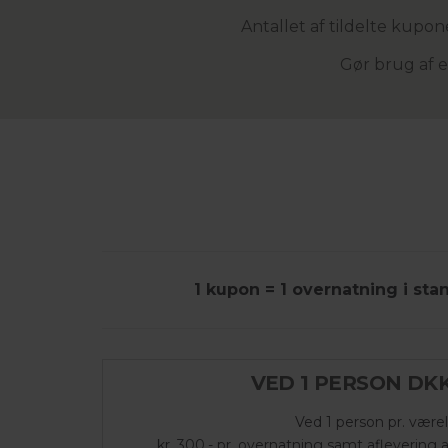
Antallet af tildelte kupon
Gør brug af 
1 kupon = 1 overnatning i stan
VED 1 PERSON DKK
Ved 1 person pr. være
kr. 300,- pr. overnatning samt aflevering 