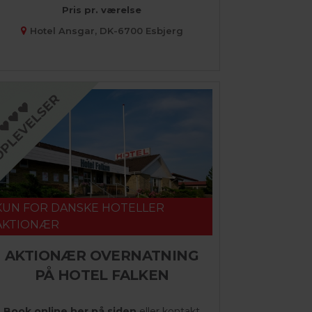
Pris pr. værelse
Hotel Ansgar, DK-6700 Esbjerg
KUN FOR DANSKE HOTELLER
AKTIONÆR
AKTIONÆR OVERNATNING
PÅ HOTEL FALKEN
Book online her på siden
eller kontakt