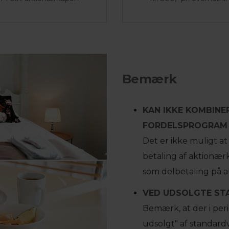
Bemærk
KAN IKKE KOMBINE
FORDELSPROGRAM
Det er ikke muligt 
betaling af aktionæ
som delbetaling på a
VED UDSOLGTE STA
Bemærk, at der i per
udsolgt" af standardv