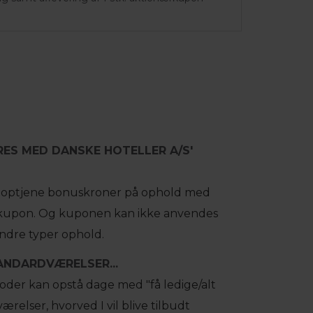
RES MED DANSKE HOTELLER A/S'
at optjene bonuskroner på ophold med
rkupon. Og kuponen kan ikke anvendes
ndre typer ophold.
NDARDVÆRELSER...
ioder kan opstå dage med "få ledige/alt
ærelser, hvorved I vil blive tilbudt