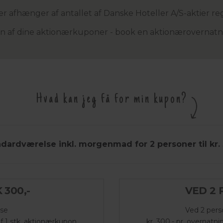
er afhænger af antallet af Danske Hoteller A/S-aktier reg
en af dine aktionærkuponer - book en aktionærovernatn
Hvad kan jeg få for min kupon?
dardværelse inkl. morgenmad for 2 personer til kr. 3
 300,-
VED 2 
lse
Ved 2 pers
af 1 stk. aktionærkupon
kr. 300,- pr. overnatn