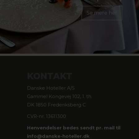
Se mere her
KONTAKT
Danske Hoteller A/S
Gammel Kongevej 102, 1. th.
DK 1850 Frederiksberg C
CVR-nr. 13611300
Henvendelser bedes sendt pr. mail til
info@
danske-hoteller.dk