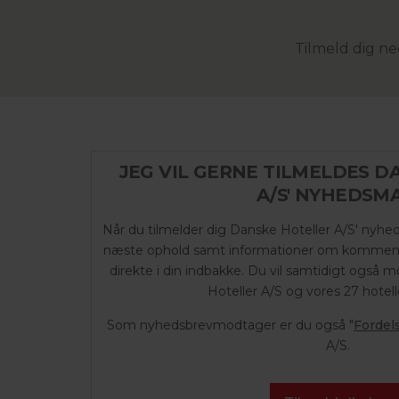
Tilmeld dig ne
JEG VIL GERNE TILMELDES 
A/S' NYHEDSMA
Når du tilmelder dig Danske Hoteller A/S' nyhedsma
næste ophold samt informationer om kommend
direkte i din indbakke. Du vil samtidigt også
Hoteller A/S og vores 27 hotell
Som nyhedsbrevmodtager er du også "
Fordel
A/S.