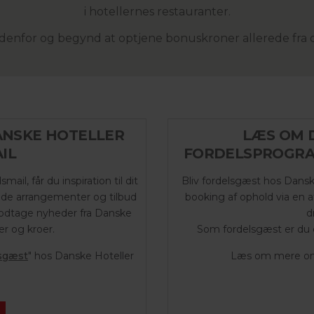
i hotellernes restauranter.
denfor og begynd at optjene bonuskroner allerede fra d
DANSKE HOTELLER
LÆS OM D
IL
FORDELSPROGRA
il, får du inspiration til dit
Bliv fordelsgæst hos Dansk
e arrangementer og tilbud
booking af ophold via en 
 modtage nyheder fra Danske
d
er og kroer.
Som fordelsgæst er du 
sgæst
" hos Danske Hoteller
Læs om mere om 