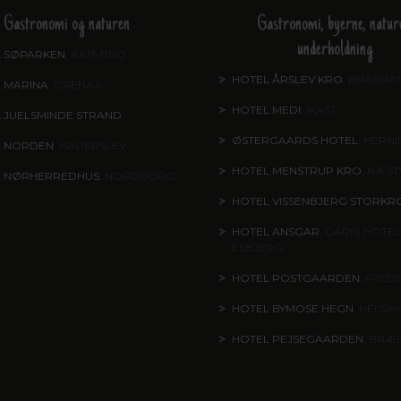
Gastronomi og naturen
Gastronomi, byerne, natur
underholdning
 SØPARKEN
, AABYBRO
HOTEL ÅRSLEV KRO
, BRABRA
 MARINA
, GRENAA
HOTEL MEDI
, IKAST
 JUELSMINDE STRAND
ØSTERGAARDS HOTEL
, HERN
L NORDEN
, HADERSLEV
HOTEL MENSTRUP KRO
, NÆS
L NØRHERREDHUS
, NORDBORG
HOTEL VISSENBJERG STORKR
HOTEL ANSGAR
, GARNI HOTEL
ESBJERG
HOTEL POSTGAARDEN
, FRED
HOTEL BYMOSE HEGN
, HELSI
HOTEL PEJSEGAARDEN
, BRÆ