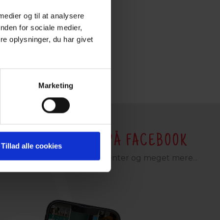
 medier og til at analysere
nden for sociale medier,
e oplysninger, du har givet
Marketing
KE HOTELLER A/S PÅ FACEBOOK
Tillad alle cookies
med gode tilbud, arrangementer og meget mere...