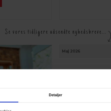
Se vores tidligere udsendte nyhedsbreve...
Maj 2026
Detaljer