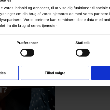
ookies
se vores indhold og annoncer, til at vise dig funktioner til sociale
oplysninger om din brug af vores hjemmeside med vores partnere i
ysepartnere. Vores partnere kan kombinere disse data med andr
et fra din brug af deres tjenester.
Præferencer
Statistik
FØLG DANS
ies
Tillad valgte
Hold dig opdateret 
N?