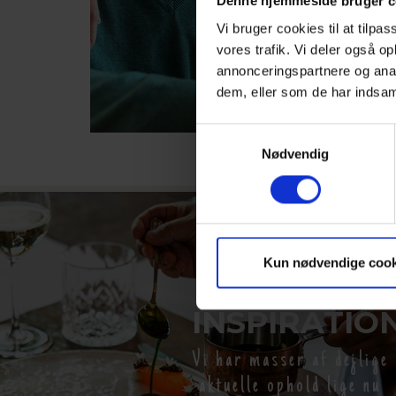
Denne hjemmeside bruger c
Vi bruger cookies til at tilpas
vores trafik. Vi deler også 
annonceringspartnere og anal
dem, eller som de har indsaml
Samtykkevalg
Nødvendig
LEDER DU
Kun nødvendige cook
EFTER
INSPIRATIO
Vi har masser af dejlige
aktuelle ophold lige nu