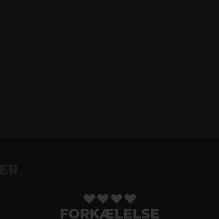
ER
FORKÆLELSE