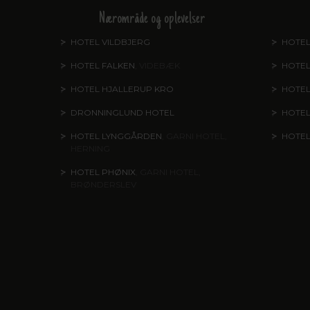
Nærområde og oplevelser
HOTEL VILDBJERG
HOTEL
HOTEL FALKEN
, VIDEBÆK
HOTEL
HOTEL HJALLERUP KRO
HOTEL
DRONNINGLUND HOTEL
HOTE
HOTEL LYNGGÅRDEN
, GARNI HOTEL,
HOTE
HERNING
HOTEL PHØNIX
, GARNI HOTEL,
BRØNDERSLEV