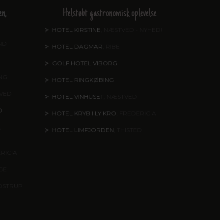
en,
Helstøbt gastronomisk oplevelse
HOTEL KIRSTINE
, NÆSTVED - NYHED!
ND
HOTEL DAGMAR
, RIBE
GOLF HOTEL VIBORG
ING
HOTEL RINGKØBING
TVED
HOTEL VINHUSET
, NÆSTVED
O
HOTEL KRYB I LY KRO
, FREDERICIA
,
HOTEL LIMFJORDEN
, THISTED
ERICIA
NGE
DSTRUP