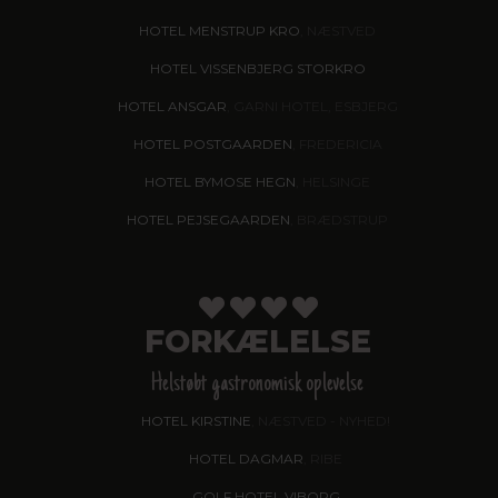
HOTEL MENSTRUP KRO
, NÆSTVED
HOTEL VISSENBJERG STORKRO
HOTEL ANSGAR
, GARNI HOTEL, ESBJERG
HOTEL POSTGAARDEN
, FREDERICIA
HOTEL BYMOSE HEGN
, HELSINGE
HOTEL PEJSEGAARDEN
, BRÆDSTRUP
FORKÆLELSE
Helstøbt gastronomisk oplevelse
HOTEL KIRSTINE
, NÆSTVED - NYHED!
HOTEL DAGMAR
, RIBE
GOLF HOTEL VIBORG