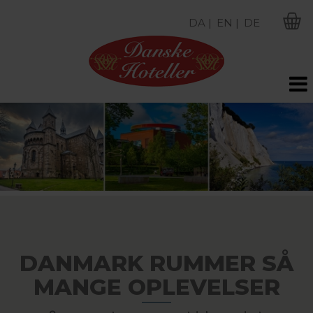
DA |
EN |
DE
M
DANMARK RUMMER SÅ
MANGE OPLEVELSER