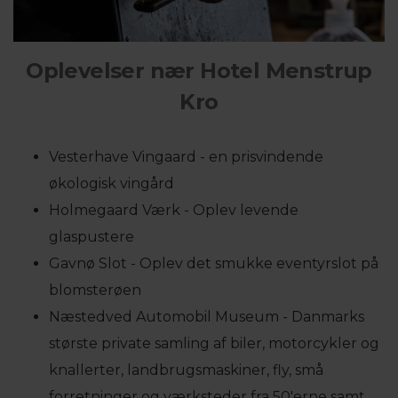
Oplevelser nær Hotel Menstrup
Kro
Vesterhave Vingaard - en prisvindende
økologisk vingård
Holmegaard Værk - Oplev levende
glaspustere
Gavnø Slot - Oplev det smukke eventyrslot på
blomsterøen
Næstedved Automobil Museum - Danmarks
største private samling af biler, motorcykler og
knallerter, landbrugsmaskiner, fly, små
forretninger og værksteder fra 50'erne samt