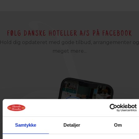
FØLG DANSKE HOTELLER A/S PÅ FACEBOOK
Hold dig opdateret med gode tilbud, arrangementer o
meget mere...
Samtykke
Detaljer
Om