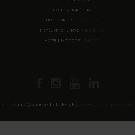
HOTEL RINGKØBING
HOTEL VINHUSET
, NÆSTVED
HOTEL KRYB I LY KRO
, FREDERICIA
HOTEL LIMFJORDEN
, THISTED
E-mail:
info@
danske-hoteller.dk
| www.danske-hoteller.dk