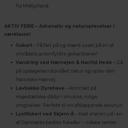
fra Midtjylland.
AKTIV FERIE – Adrenalin og naturoplevelser i
særklasse!
Gokart
– Få fart på og mærk suset på en af
områdets actionfyldte gokartbaner!
Vandring ved Hærvejen & Harrild Hede
– Gå
på opdagelse i storslået natur og oplev den
historiske Hærvej.
Løvbakke Dyrehave
– Kom tæt på
majestætiske dådyr i smukke, rolige
omgivelser. Perfekt til en afslappende skovtur!
Lystfiskeri ved Skjern Å
– Kast snøren ud i en
af Danmarks bedste fiskeåer – måske venter