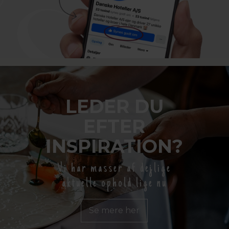
LEDER DU
EFTER
INSPIRATION?
Vi har masser af dejlige
aktuelle ophold lige nu
Se mere her