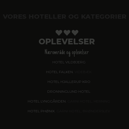
VORES HOTELLER OG KATEGORIER
OPLEVELSER
Nærområde og oplevelser
HOTEL VILDBJERG
HOTEL FALKEN
, VIDEBÆK
HOTEL HJALLERUP KRO
DRONNINGLUND HOTEL
HOTEL LYNGGÅRDEN
, GARNI HOTEL, HERNING
HOTEL PHØNIX
, GARNI HOTEL, BRØNDERSLEV