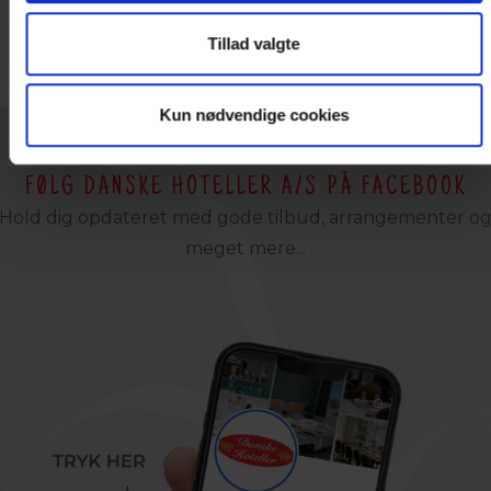
Tillad valgte
Kun nødvendige cookies
FØLG DANSKE HOTELLER A/S PÅ FACEBOOK
Hold dig opdateret med gode tilbud, arrangementer o
meget mere...