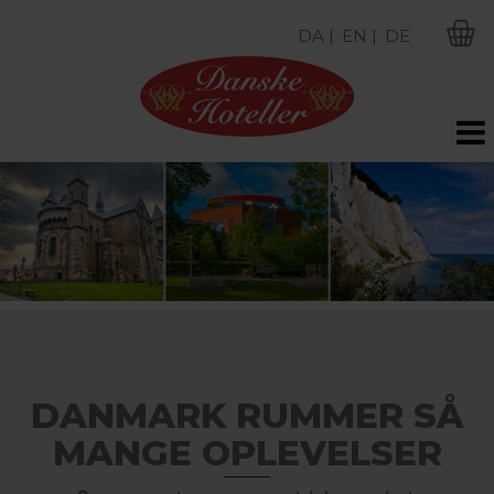
DA |
EN |
DE
M
DANMARK RUMMER SÅ
MANGE OPLEVELSER