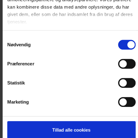
Østergaards Hotel, Herning
Hotel Medi, Ikast
kan kombinere disse data med andre oplysninger, du har
Hotel Lynggarden, Herning
Hotel Norden, Haderslev
givet dem, eller som de har indsamlet fra din brug af deres
tjenester.
Hotel Ansgar, Esbjerg
Hotel Kryb i Ly Kro,
Fredericia
Samtykkevalg
Nødvendig
Hotel Postgaarden,
Hotel Dagmar, Ribe
Fredericia
Hotel Nørherredhus
Præferencer
Hotel Vissenbjerg Storkro
Hotel Vinhuset, Næstved
Hotel Menstrup Kro,
Hotel Bymose Hegn,
Statistik
Næstved
Helsinge
Marketing
Hotel Pejsegården,
Brædstrup
TILBAGE TIL OVERSIGT
Tillad alle cookies