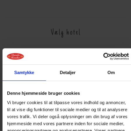
Vælg hotel
Hotel Phønix, Brønderslev
Hotel Hjallerup Kro
Dronninglund Hotel
Hotel Limfjorden, Thisted
Samtykke
Detaljer
Om
Hotel Søparken, Aabybro
Hotel Juelsminde Strand
Hotel Marina, Grenå
Hotel Årslev Kro nær
Denne hjemmeside bruger cookies
Aarhus
Vi bruger cookies til at tilpasse vores indhold og annoncer,
Golf Hotel Viborg
Hotel Vildbjerg
til at vise dig funktioner til sociale medier og til at analysere
vores trafik. Vi deler også oplysninger om din brug af vores
Hotel Falken, Videbæk
Hotel Ringkøbing
hjemmeside med vores partnere inden for sociale medier,
annonceringspartnere og analysepartnere. Vores partnere