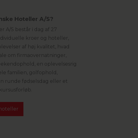
ske Hoteller A/S?
r A/S består i dag af 27
viduelle kroer og hoteller,
levelser af høj kvalitet, hvad
ale om firmaovernatninger,
ekendophold, en oplevelsesrig
ele familien, golfophold,
en runde fødselsdag eller et
kursusforløb.
hoteller