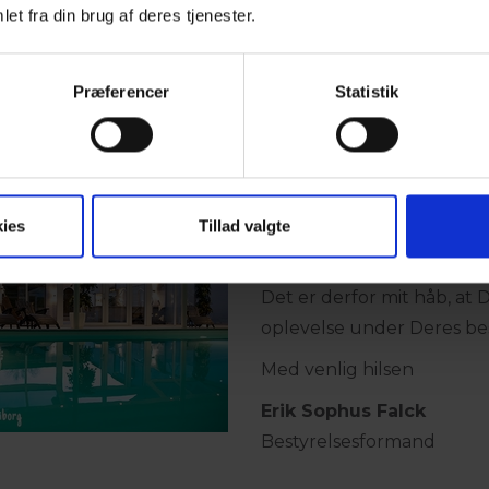
et fra din brug af deres tjenester.
loyale medarbejdere og i
almindeligt sikkerhedsuds
også en hjertestarter på al
Præferencer
Statistik
Vi bestræber os meget på 
vores dygtige medarbejdere
behov under Deres ophol
Mindre kæledyr er velkom
ies
Tillad valgte
betaling af et tillæg.
Det er derfor mit håb, at 
oplevelse under Deres be
Med venlig hilsen
Erik Sophus Falck
Bestyrelsesformand