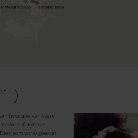
r...
ser, hvor alle kan være
ssadører for deres
ge Dem som vores gæster.