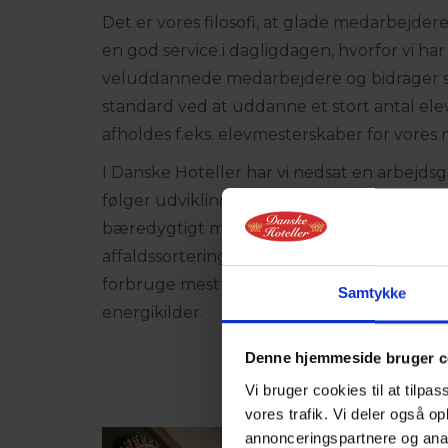
Det er vores filosofi, at glade medarbejder
en god service i dagligdagen, hvorfor vi har 
veluddannede medarbejdere og bidrager se
standard ved at uddanne et stort antal eleve
afholdes f.eks. elevmesterskaber for vore
I Danske Hoteller har vi nedsat en arbejd
følger udviklingen inden for miljø og energi.
bæredygtigt miljø ved brug af miljøvenlige
affaldssortering og søger at nedbringe ud
forbruge mest muligt energi, der stammer
Samtykke
energikilder.
Denne hjemmeside bruger c
Vi bruger cookies til at tilpas
vores trafik. Vi deler også 
annonceringspartnere og anal