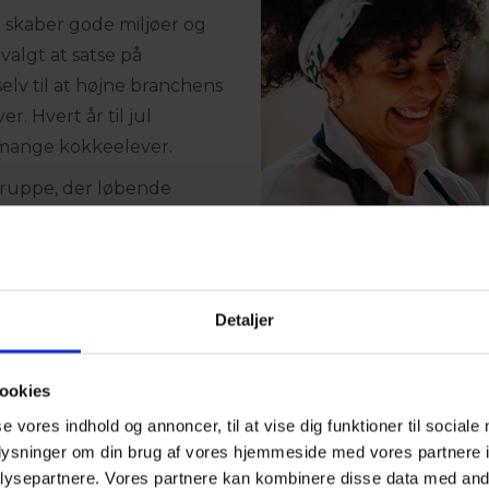
e skaber gode miljøer og
valgt at satse på
lv til at højne branchens
r. Hvert år til jul
s mange kokkeelever.
sgruppe, der løbende
 Vi bidrager til et
 rengøringsmidler,
ledningen af CO2 ved at
 fra vedvarende
Detaljer
ookies
se vores indhold og annoncer, til at vise dig funktioner til sociale
Mit mangeårige virke hos 
oplysninger om din brug af vores hjemmeside med vores partnere i
sikkerheden på vores hot
ysepartnere. Vores partnere kan kombinere disse data med andr