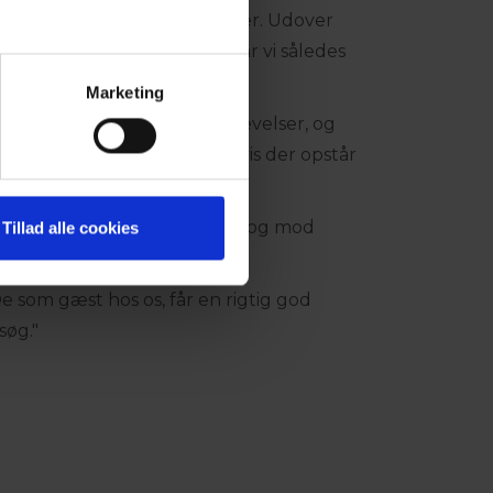
 særdeleshed for vores gæster. Udover
tyr og førstehjælpskasser har vi således
le vores hoteller.
Marketing
at give Dem rigtig gode oplevelser, og
 står til Deres rådighed, hvis der opstår
d.
ne på alle vores hoteller - dog mod
Tillad alle cookies
De som gæst hos os, får en rigtig god
søg."