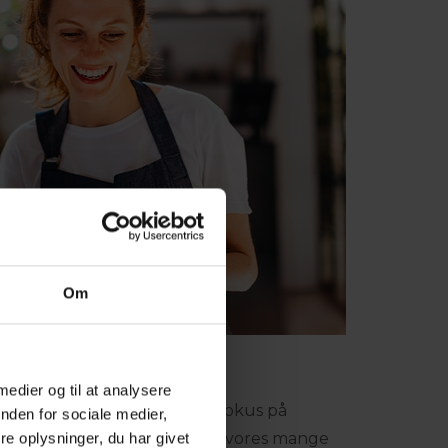
Om
 medier og til at analysere
Falck har lært mig at sætte fokus på
nden for sociale medier,
eller. Dette gælder både for vores mange
e oplysninger, du har givet