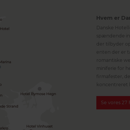
Hvem er Dan
Danske Hotelle
spændende indi
der tilbyder op
enten der er t
romantiske we
miniferie for h
firmafester, d
koncentreret 
Se vores 27 