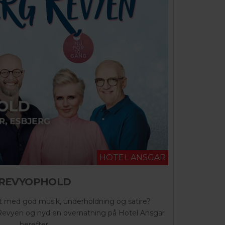
HOTEL ANSGAR
REVYOPHOLD
fyldt med god musik, underholdning og satire?
g Revyen og nyd en overnatning på Hotel Ansgar
herefter.