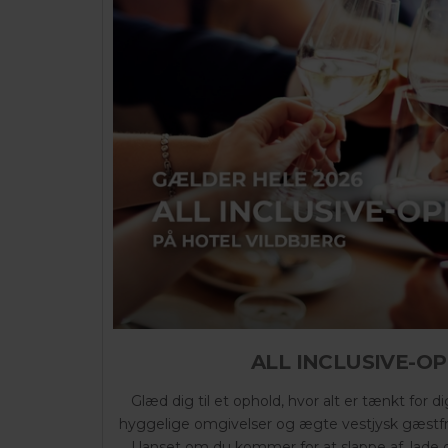
ALL INCLUSIVE-O
Glæd dig til et ophold, hvor alt er tænkt for
hyggelige omgivelser og ægte vestjysk gæstfrih
Uanset om du kommer for at slappe af, lade op