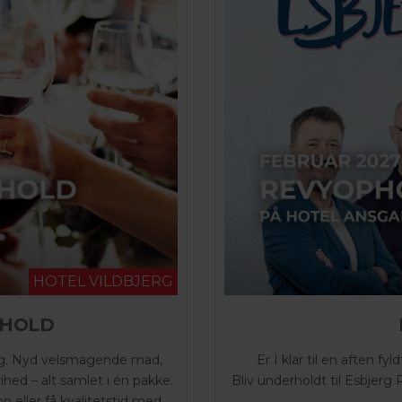
HOTEL VILDBJERG
PHOLD
 dig. Nyd velsmagende mad,
Er I klar til en aften 
ed – alt samlet i én pakke.
Bliv underholdt til Esbjer
 eller få kvalitetstid med