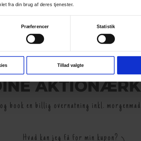
et fra din brug af deres tjenester.
Præferencer
Statistik
ies
Tillad valgte
DINE AKTIONÆR
og book en billig overnatning inkl. morgenmad
Hvad kan jeg få for min kupon?