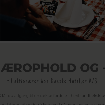
NÆROPHOLD OG -
til aktionærer hos Danske Hoteller A/S
 får du adgang til en række fordele – heriblandt eksklus
opdateres løbende, så følg med på siden her og se, hv