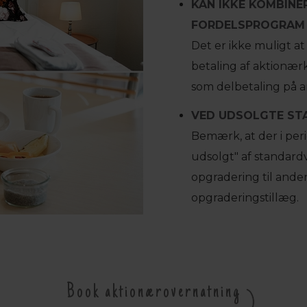
KAN IKKE KOMBINE
FORDELSPROGRAM
Det er ikke muligt 
betaling af aktionæ
som delbetaling på a
VED UDSOLGTE STA
Bemærk, at der i per
udsolgt" af standardv
opgradering til ande
opgraderingstillæg.
Book aktionærovernatning