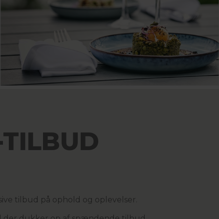
TILBUD
ive tilbud på ophold og oplevelser.
ad der dukker op af spændende tilbud.