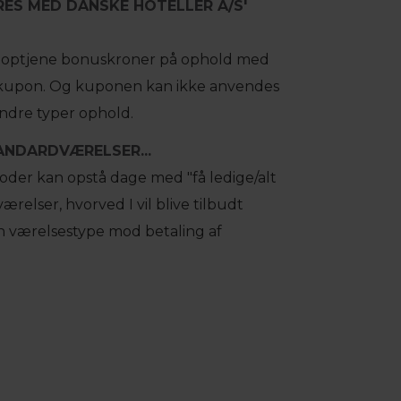
RES MED DANSKE HOTELLER A/S'
at optjene bonuskroner på ophold med
rkupon. Og kuponen kan ikke anvendes
ndre typer ophold.
NDARDVÆRELSER...
ioder kan opstå dage med "få ledige/alt
ærelser, hvorved I vil blive tilbudt
n værelsestype mod betaling af