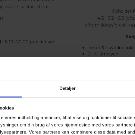
evelse fra start til slut.
Opholdet k
r:
4/2 | 5/2 | 6/2 (eft
(eftermiddagsforestilling)
Rev
 kl. 18.00-20.00 (gælder kun i
Forret & hovedret inkl. 
Billet til revyen
Overnatning med mo
Kr. 945,- pr. p
relse + aflevering af 1
Detaljer
For bo
Tlf.
+45 7512 82
let på:
vildbjerg.dk
Be
ookies
oer
se vores indhold og annoncer, til at vise dig funktioner til sociale
Gå t
oplysninger om din brug af vores hjemmeside med vores partnere i
eside
ysepartnere. Vores partnere kan kombinere disse data med andr