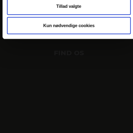
COOKIEPOLITIK
Tillad valgte
WHISTLEBLOWER
POLITIKKER
Kun nødvendige cookies
NYHEDSMAIL
FIND OS