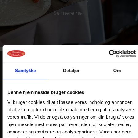
Se mere her
KONTAKT
Samtykke
Detaljer
Om
Danske Hoteller A/S
Gammel Kongevej 102, 1. th.
Denne hjemmeside bruger cookies
DK 1850 Frederiksberg C
Vi bruger cookies til at tilpasse vores indhold og annoncer,
CVR-nr. 13611300
til at vise dig funktioner til sociale medier og til at analysere
vores trafik. Vi deler også oplysninger om din brug af vores
Henvendelser bedes sendt pr. mail til
hjemmeside med vores partnere inden for sociale medier,
info@
danske-hoteller.dk
annonceringspartnere og analysepartnere. Vores partnere