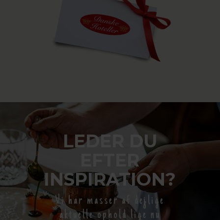
LEDER DU
EFTER
INSPIRATION?
Vi har masser af dejlige
aktuelle ophold lige nu