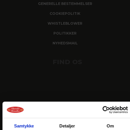
GENERELLE BESTEMMELSER
COOKIEPOLITIK
WHISTLEBLOWER
POLITIKKER
NYHEDSMAIL
FIND OS
Samtykke
Detaljer
Om