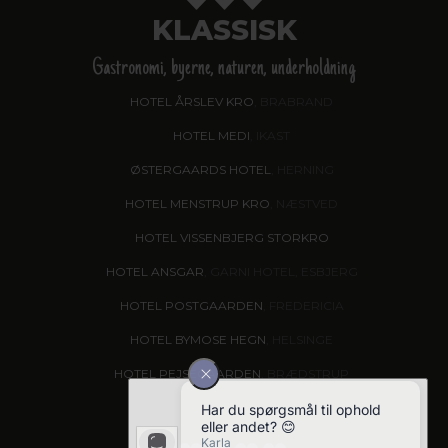
KLASSISK
Gastronomi, byerne, naturen, underholdning
HOTEL ÅRSLEV KRO
, BRABRAND
HOTEL MEDI
, IKAST
ØSTERGAARDS HOTEL
, HERNING
HOTEL MENSTRUP KRO
, NÆSTVED
HOTEL VISSENBJERG STORKRO
HOTEL ANSGAR
, GARNI HOTEL, ESBJERG
HOTEL POSTGAARDEN
, FREDERICIA
HOTEL BYMOSE HEGN
, HELSINGE
HOTEL PEJSEGAARDEN
, BRÆDSTRUP