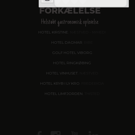
FORKÆLELSE
Helstøbt gastronomisk oplevelse
HOTEL KIRSTINE
, NÆSTVED - NYHED!
HOTEL DAGMAR
, RIBE
GOLF HOTEL VIBORG
HOTEL RINGKØBING
HOTEL VINHUSET
, NÆSTVED
HOTEL KRYB I LY KRO
, FREDERICIA
HOTEL LIMFJORDEN
, THISTED