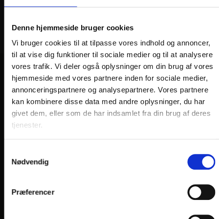
Denne hjemmeside bruger cookies
Vi bruger cookies til at tilpasse vores indhold og annoncer,
til at vise dig funktioner til sociale medier og til at analysere
vores trafik. Vi deler også oplysninger om din brug af vores
hjemmeside med vores partnere inden for sociale medier,
VORES HOTELLER OG KATEGORIER
annonceringspartnere og analysepartnere. Vores partnere
kan kombinere disse data med andre oplysninger, du har
givet dem, eller som de har indsamlet fra din brug af deres
OPLEVELSER
tjenester.
Nærområde og oplevelser
Samtykkevalg
Nødvendig
HOTEL VILDBJERG
HOTEL FALKEN
, VIDEBÆK
Præferencer
HOTEL HJALLERUP KRO
DRONNINGLUND HOTEL