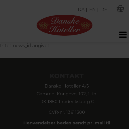
DA |
EN |
DE
M
Intet news_id angivet
KONTAKT
Danske Hoteller A/S
Gammel Kongevej 102, 1. th.
DK 1850 Frederiksberg C
CVR-nr. 13611300
Henvendelser bedes sendt pr. mail til