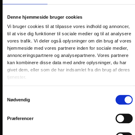
Denne hjemmeside bruger cookies
Vi bruger cookies til at tilpasse vores indhold og annoncer,
til at vise dig funktioner til sociale medier og til at analysere
vores trafik. Vi deler også oplysninger om din brug af vores
hjemmeside med vores partnere inden for sociale medier,
VORES HOTELLER OG KATEGORIER
annonceringspartnere og analysepartnere. Vores partnere
kan kombinere disse data med andre oplysninger, du har
givet dem, eller som de har indsamlet fra din brug af deres
OPLEVELSER
tjenester.
Nærområde og oplevelser
Samtykkevalg
Nødvendig
HOTEL VILDBJERG
HOTEL FALKEN
, VIDEBÆK
Præferencer
HOTEL HJALLERUP KRO
DRONNINGLUND HOTEL