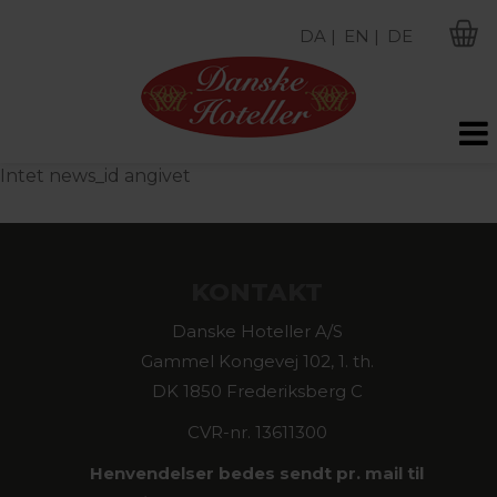
DA |
EN |
DE
M
Intet news_id angivet
KONTAKT
Danske Hoteller A/S
Gammel Kongevej 102, 1. th.
DK 1850 Frederiksberg C
CVR-nr. 13611300
Henvendelser bedes sendt pr. mail til