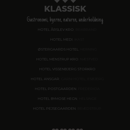
KLASSISK
Gastronomi, byerne, naturen, underholdning
HOTEL ÅRSLEV KRO
, BRABRAND
HOTEL MEDI
, IKAST
ØSTERGAARDS HOTEL
, HERNING
HOTEL MENSTRUP KRO
, NÆSTVED
HOTEL VISSENBJERG STORKRO
HOTEL ANSGAR
, GARNI HOTEL, ESBJERG
HOTEL POSTGAARDEN
, FREDERICIA
HOTEL BYMOSE HEGN
, HELSINGE
HOTEL PEJSEGAARDEN
, BRÆDSTRUP