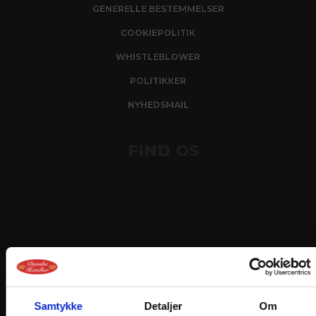
GENERELLE BESTEMMELSER
COOKIEPOLITIK
WHISTLEBLOWER
POLITIKKER
NYHEDSMAIL
FIND OS
Samtykke
Detaljer
Om