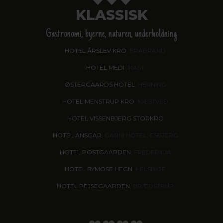
KLASSISK
Gastronomi, byerne, naturen, underholdning
HOTEL ÅRSLEV KRO
, BRABRAND
HOTEL MEDI
, IKAST
ØSTERGAARDS HOTEL
, HERNING
HOTEL MENSTRUP KRO
, NÆSTVED
HOTEL VISSENBJERG STORKRO
HOTEL ANSGAR
, GARNI HOTEL, ESBJERG
HOTEL POSTGAARDEN
, FREDERICIA
HOTEL BYMOSE HEGN
, HELSINGE
HOTEL PEJSEGAARDEN
, BRÆDSTRUP