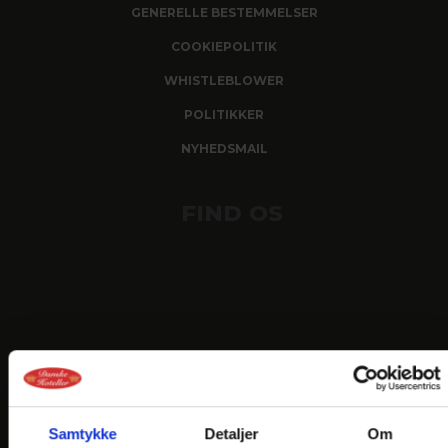
GENERELLE BESTEMMELSER
COOKIEPOLITIK
WHISTLEBLOWER
POLITIKKER
NYHEDSMAIL
FIND OS
Samtykke
Detaljer
Om