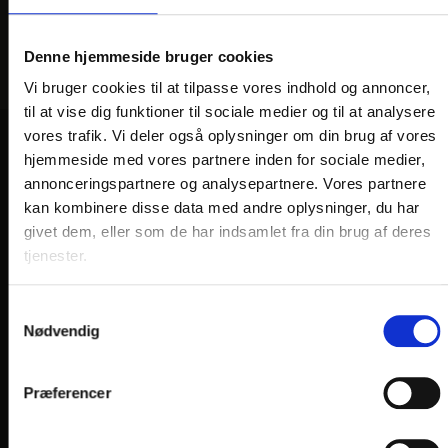
Denne hjemmeside bruger cookies
Vi bruger cookies til at tilpasse vores indhold og annoncer,
til at vise dig funktioner til sociale medier og til at analysere
vores trafik. Vi deler også oplysninger om din brug af vores
hjemmeside med vores partnere inden for sociale medier,
VORES HOTELLER OG KATEGORIER
annonceringspartnere og analysepartnere. Vores partnere
kan kombinere disse data med andre oplysninger, du har
givet dem, eller som de har indsamlet fra din brug af deres
OPLEVELSER
tjenester.
Nærområde og oplevelser
Samtykkevalg
Nødvendig
HOTEL VILDBJERG
HOTEL FALKEN
, VIDEBÆK
Præferencer
HOTEL HJALLERUP KRO
DRONNINGLUND HOTEL