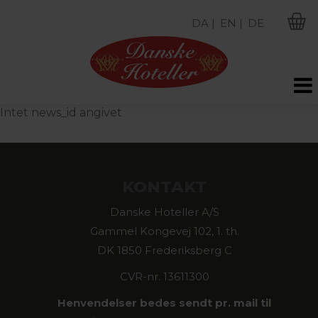
DA |
EN |
DE
M
Intet news_id angivet
KONTAKT
Danske Hoteller A/S
Gammel Kongevej 102, 1. th.
DK 1850 Frederiksberg C
CVR-nr. 13611300
Henvendelser bedes sendt pr. mail til