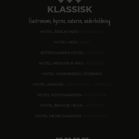
KLASSISK
Gastronomi, byerne, naturen, underholdning
HOTEL ÅRSLEV KRO
, BRABRAND
HOTEL MEDI
, IKAST
ØSTERGAARDS HOTEL
, HERNING
HOTEL MENSTRUP KRO
, NÆSTVED
HOTEL VISSENBJERG STORKRO
HOTEL ANSGAR
, GARNI HOTEL, ESBJERG
HOTEL POSTGAARDEN
, FREDERICIA
HOTEL BYMOSE HEGN
, HELSINGE
HOTEL PEJSEGAARDEN
, BRÆDSTRUP