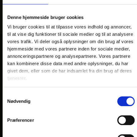
Denne hjemmeside bruger cookies
Vi bruger cookies til at tilpasse vores indhold og annoncer,
til at vise dig funktioner til sociale medier og til at analysere
vores trafik. Vi deler også oplysninger om din brug af vores
hjemmeside med vores partnere inden for sociale medier,
VORES HOTELLER OG KATEGORIER
annonceringspartnere og analysepartnere. Vores partnere
kan kombinere disse data med andre oplysninger, du har
givet dem, eller som de har indsamlet fra din brug af deres
OPLEVELSER
tjenester.
Nærområde og oplevelser
Samtykkevalg
Nødvendig
HOTEL VILDBJERG
HOTEL FALKEN
, VIDEBÆK
Præferencer
HOTEL HJALLERUP KRO
DRONNINGLUND HOTEL