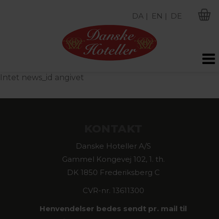
DA |
EN |
DE
M
Intet news_id angivet
KONTAKT
Danske Hoteller A/S
Gammel Kongevej 102, 1. th.
DK 1850 Frederiksberg C
CVR-nr. 13611300
Henvendelser bedes sendt pr. mail til