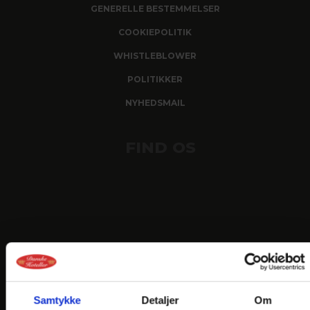
GENERELLE BESTEMMELSER
COOKIEPOLITIK
WHISTLEBLOWER
POLITIKKER
NYHEDSMAIL
FIND OS
Samtykke
Detaljer
Om