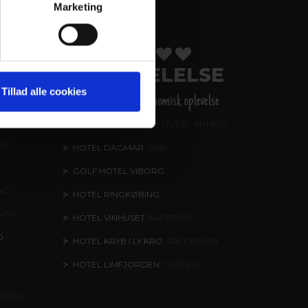
Marketing
ER
FORKÆLELSE
Tillad alle cookies
en,
Helstøbt gastronomisk oplevelse
HOTEL KIRSTINE
, NÆSTVED - NYHED!
ND
HOTEL DAGMAR
, RIBE
GOLF HOTEL VIBORG
ING
HOTEL RINGKØBING
TVED
HOTEL VINHUSET
, NÆSTVED
O
HOTEL KRYB I LY KRO
, FREDERICIA
,
HOTEL LIMFJORDEN
, THISTED
ERICIA