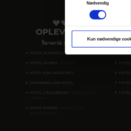
Nødvendig
V
OPLEVELSER
V
Kun nødvendige cook
Nærområde og oplevelser
HOTEL VILDBJERG
HOTEL
HOTEL FALKEN
, VIDEBÆK
HOTEL
HOTEL HJALLERUP KRO
HOTEL
DRONNINGLUND HOTEL
HOTE
HOTEL LYNGGÅRDEN
, GARNI HOTEL,
HOTE
HERNING
HOTEL PHØNIX
, GARNI HOTEL,
BRØNDERSLEV