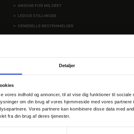
ANSVAR FOR MILJØET
LEDIGE STILLINGER
GENERELLE BESTEMMELSER
COOKIEPOLITIK
WHISTLEBLOWER
POLITIKKER
Detaljer
NYHEDSMAIL
ookies
se vores indhold og annoncer, til at vise dig funktioner til sociale
oplysninger om din brug af vores hjemmeside med vores partnere i
ysepartnere. Vores partnere kan kombinere disse data med andr
et fra din brug af deres tjenester.