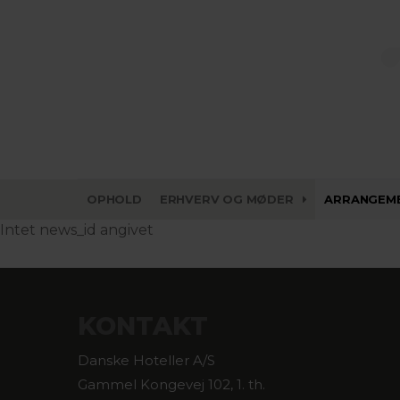
OPHOLD
ERHVERV OG MØDER
ARRANGEM
Intet news_id angivet
KONTAKT
Danske Hoteller A/S
Gammel Kongevej 102, 1. th.