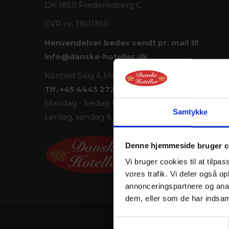
DK 1850 Frederiksberg C
CVR-nr. 13611300
Henvendelser bedes sendt pr. mail til
info@
danske-hoteller.dk
Kontakt Salg & Marketing, Hjallerup på
Tlf. +45 4445 2720
Mandag - fredag fra kl. 9.00-15.00
Samtykke
Lørdag, søndag & helligdage: Lukket
Denne hjemmeside bruger c
Vi bruger cookies til at tilpas
vores trafik. Vi deler også 
annonceringspartnere og anal
dem, eller som de har indsaml
Samtykkevalg