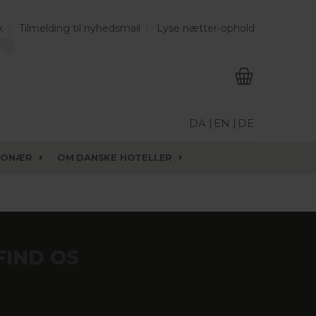
k
Tilmelding til nyhedsmail
Lyse nætter-ophold
DA |
EN |
DE
IONÆR
OM DANSKE HOTELLER
FIND OS