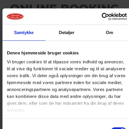
ONLINE BOOKING
IKKE MULIGT
PÅ DEN VALGTE
Samtykke
Detaljer
Om
DATO
Denne hjemmeside bruger cookies
Det er ikke muligt at booke online på
Vi bruger cookies til at tilpasse vores indhold og annoncer,
nuværende tidspunkt.
til at vise dig funktioner til sociale medier og til at analysere
vores trafik. Vi deler også oplysninger om din brug af vores
Kontakt os for booking og nærmere
hjemmeside med vores partnere inden for sociale medier,
information på +45 9792 4011
annonceringspartnere og analysepartnere. Vores partnere
kan kombinere disse data med andre oplysninger, du har
eller..
givet dem, eller som de har indsamlet fra din brug af deres
tjenester.
< VÆLG NY DATO I KALENDEREN
Samtykkevalg