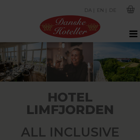
DA |
EN |
DE
M
HOTEL
LIMFJORDEN
ALL INCLUSIVE