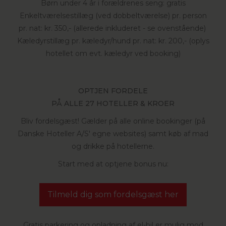
Børn under 4 år i forældrenes seng: gratis
Enkeltværelsestillæg (ved dobbeltværelse) pr. person
pr. nat: kr. 350,- (allerede inkluderet - se ovenstående)
Kæledyrstillæg pr. kæledyr/hund pr. nat: kr. 200,- (oplys
hotellet om evt. kæledyr ved booking)
OPTJEN FORDELE
PÅ ALLE 27 HOTELLER & KROER
Bliv fordelsgæst! Gælder på alle online bookinger (på
Danske Hoteller A/S' egne websites) samt køb af mad
og drikke på hotellerne.
Start med at optjene bonus nu:
Tilmeld dig som fordelsgæst her
Gratis parkering og opladning af el-bil er mulig mod