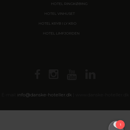
HOTEL RINGKØBING
HOTEL VINHUSET
, NÆSTVED
HOTEL KRYB I LY KRO
, FREDERICIA
HOTEL LIMFJORDEN
, THISTED
E-mail:
info@
danske-hoteller.dk
| www.danske-hoteller.dk