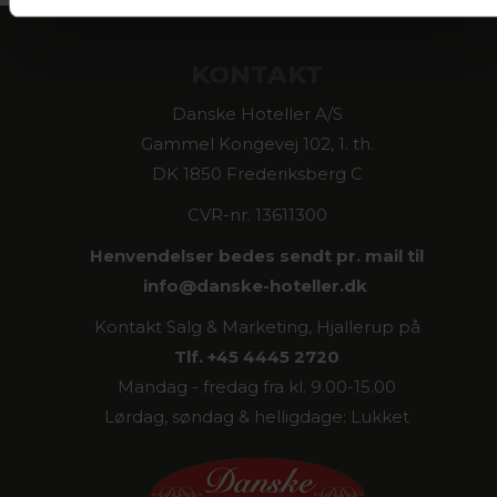
KONTAKT
Danske Hoteller A/S
Gammel Kongevej 102, 1. th.
DK 1850 Frederiksberg C
CVR-nr. 13611300
Henvendelser bedes sendt pr. mail til
info@
danske-hoteller.dk
Kontakt Salg & Marketing, Hjallerup på
Tlf. +45 4445 2720
Mandag - fredag fra kl. 9.00-15.00
Lørdag, søndag & helligdage: Lukket