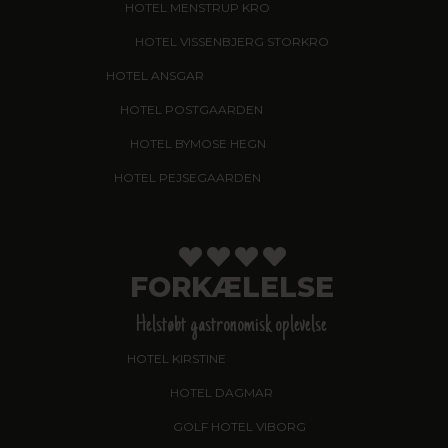
HOTEL MENSTRUP KRO
, NÆSTVED
HOTEL VISSENBJERG STORKRO
HOTEL ANSGAR
, GARNI HOTEL, ESBJERG
HOTEL POSTGAARDEN
, FREDERICIA
HOTEL BYMOSE HEGN
, HELSINGE
HOTEL PEJSEGAARDEN
, BRÆDSTRUP
FORKÆLELSE
Helstøbt gastronomisk oplevelse
HOTEL KIRSTINE
, NÆSTVED - NYHED!
HOTEL DAGMAR
, RIBE
GOLF HOTEL VIBORG