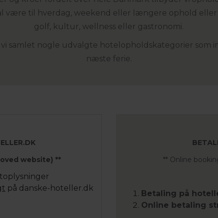
l være til hverdag, weekend eller længere ophold eller
golf, kultur, wellness eller gastronomi.
 vi samlet nogle udvalgte hotelopholdskategorier som insp
næste ferie.
ELLER.DK
BETAL
oved website) **
** Online booki
rtoplysninger
gt
på danske-hoteller.dk
Betaling på hotell
Online betaling st