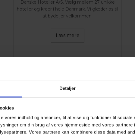
Danske Hoteller A/S. Vælg mellem 27 unikke
hoteller og kroer i hele Danmark. Vi glæder os til
at byde jer velkommen.
Læs mere
Detaljer
ookies
se vores indhold og annoncer, til at vise dig funktioner til sociale
oplysninger om din brug af vores hjemmeside med vores partnere i
ysepartnere. Vores partnere kan kombinere disse data med andr