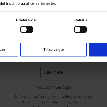
et fra din brug af deres tjenester.
Præferencer
Statistik
GOLFOPHOLD
Golfophold
Er du til golf? Kom ud i naturen og tag på et
ies
Tillad valgte
golfophold på et af vores hoteller, som alle er
beliggende tæt på naturen og golfbaner.
Læs mere
Prøv Golf Tour 2026
Udforsk vores færdiglavede udflugtspakker og
muligheden for at få skræddersyet dit eget