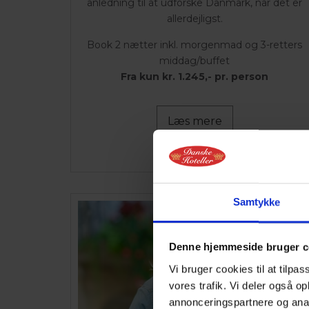
anledning til at udforske Danmark, når det er
allerdejligst.
Book 2 nætter inkl. morgenmad og 3-retters
middag/buffet
Fra kun kr. 1.245,- pr. person
Læs mere
Samtykke
Denne hjemmeside bruger c
Vi bruger cookies til at tilpas
vores trafik. Vi deler også 
annonceringspartnere og anal