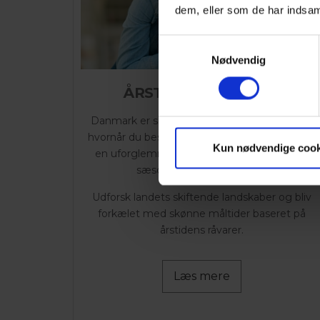
dem, eller som de har indsaml
Samtykkevalg
PÅ UDVALGTE HOTELLER
Nødvendig
ÅRSTIDENS OPHOLD
Danmark er skøn på alle tider af året! Uanset
hvornår du besøger, tilbyder udvalgte hoteller
Kun nødvendige cook
en uforglemmelig oplevelse, der omfavner
sæsonens unikke charme.
Udforsk landets skiftende landskaber og bliv
forkælet med skønne måltider baseret på
årstidens råvarer.
Læs mere