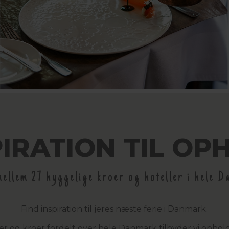
PIRATION TIL OP
ellem 27 hyggelige kroer og hoteller i hele 
Find inspiration til jeres næste ferie i Danmark.
r og kroer fordelt over hele Danmark tilbyder vi ophol