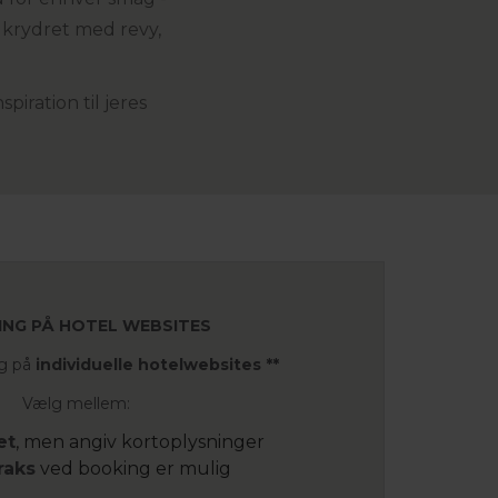
 krydret med revy,
iration til jeres
ING PÅ HOTEL WEBSITES
ng på
individuelle hotelwebsites **
Vælg mellem:
et
, men angiv kortoplysninger
raks
ved booking er mulig