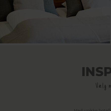
INS
Vælg m
Med unikke hotelle