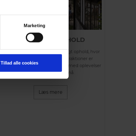
Marketing
OPLEVELSESOPHOLD
Tag på et spændende og lærerigt ophold, hvor
entrébilletter til en række attraktioner er
Tillad alle cookies
inkluderet i prisen. Vi har ophold med oplevelser
for både store og små.
Læs mere