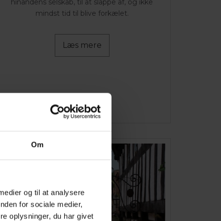
hinandens selskab, til at slappe af, og ikke
mindst tid til blive forkælet.
Læs mere
Om
 medier og til at analysere
nden for sociale medier,
e oplysninger, du har givet