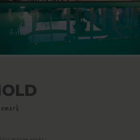
HOLD
Danmark
d for enhver smag -