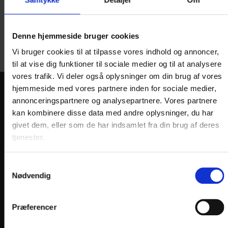
Denne hjemmeside bruger cookies
Vi bruger cookies til at tilpasse vores indhold og annoncer,
til at vise dig funktioner til sociale medier og til at analysere
vores trafik. Vi deler også oplysninger om din brug af vores
hjemmeside med vores partnere inden for sociale medier,
KONTAKT
annonceringspartnere og analysepartnere. Vores partnere
kan kombinere disse data med andre oplysninger, du har
Danske Hoteller A/S
givet dem, eller som de har indsamlet fra din brug af deres
Gammel Kongevej 102, 1. th.
tjenester.
DK 1850 Frederiksberg C
Samtykkevalg
CVR-nr. 13611300
Nødvendig
Henvendelser bedes sendt pr. mail til
info@
danske-hoteller.dk
Præferencer
Kontakt Salg & Marketing, Hjallerup på