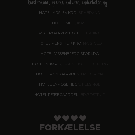
Gastronomi, byerne, naturen, underholdning
HOTEL ÅRSLEV KRO
, BRABRAND
HOTEL MEDI
, IKAST
ØSTERGAARDS HOTEL
, HERNING
HOTEL MENSTRUP KRO
, NÆSTVED
HOTEL VISSENBJERG STORKRO
HOTEL ANSGAR
, GARNI HOTEL, ESBJERG
HOTEL POSTGAARDEN
, FREDERICIA
HOTEL BYMOSE HEGN
, HELSINGE
HOTEL PEJSEGAARDEN
, BRÆDSTRUP
FORKÆLELSE