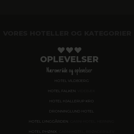
VORES HOTELLER OG KATEGORIER
OPLEVELSER
Nærområde og oplevelser
HOTEL VILDBJERG
HOTEL FALKEN
, VIDEBÆK
HOTEL HJALLERUP KRO
DRONNINGLUND HOTEL
HOTEL LYNGGÅRDEN
, GARNI HOTEL, HERNING
HOTEL PHØNIX
, GARNI HOTEL, BRØNDERSLEV