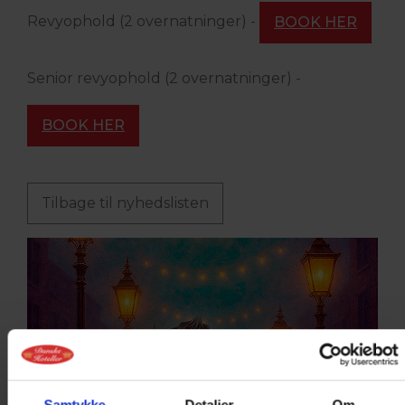
Revyophold (2 overnatninger) -
BOOK HER
Senior revyophold (2 overnatninger) -
BOOK HER
Tilbage til nyhedslisten
Samtykke
Detaljer
Om