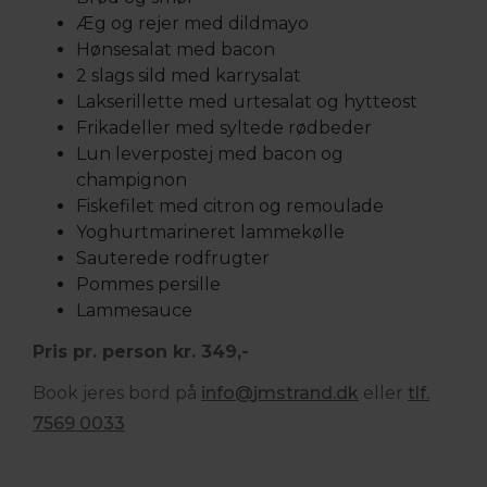
Æg og rejer med dildmayo
Hønsesalat med bacon
2 slags sild med karrysalat
Lakserillette med urtesalat og hytteost
Frikadeller med syltede rødbeder
Lun leverpostej med bacon og
champignon
Fiskefilet med citron og remoulade
Yoghurtmarineret lammekølle
Sauterede rodfrugter
Pommes persille
Lammesauce
Pris pr. person kr. 349,-
Book jeres bord på
info@
jmstrand.dk
eller
tlf.
7569 0033