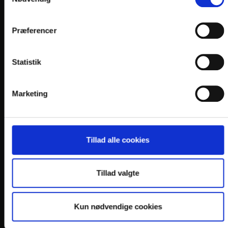
Gammel Kongevej 102, 1. th.
DK 1850 Frederiksberg C
Præferencer
CVR-nr. 13611300
Henvendelser bedes sendt pr. mail til
Statistik
info@
danske-hoteller.dk
Kontakt Salg & Marketing, Hjallerup på
Marketing
Tlf. +45 4445 2720
Mandag - fredag fra kl. 9.00-15.00
Lørdag, søndag & helligdage: Lukket
Tillad alle cookies
Tillad valgte
Kun nødvendige cookies
LINKS