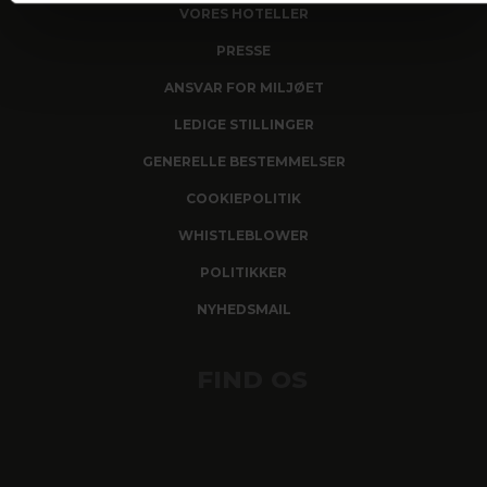
VORES HOTELLER
PRESSE
ANSVAR FOR MILJØET
LEDIGE STILLINGER
GENERELLE BESTEMMELSER
COOKIEPOLITIK
WHISTLEBLOWER
POLITIKKER
NYHEDSMAIL
FIND OS