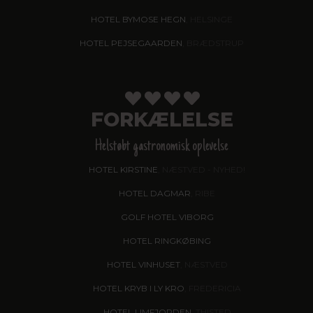
HOTEL BYMOSE HEGN
, HELSINGE
HOTEL PEJSEGAARDEN
, BRÆDSTRUP
FORKÆLELSE
Helstøbt gastronomisk oplevelse
HOTEL KIRSTINE
, NÆSTVED - NYHED!
HOTEL DAGMAR
, RIBE
GOLF HOTEL VIBORG
HOTEL RINGKØBING
HOTEL VINHUSET
, NÆSTVED
HOTEL KRYB I LY KRO
, FREDERICIA
HOTEL LIMFJORDEN
, THISTED